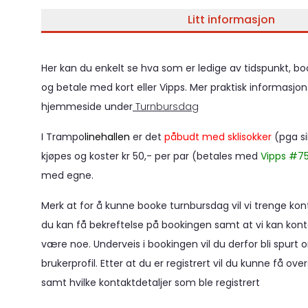
Litt informasjon
Her kan du enkelt se hva som er ledige av tidspunkt, boo
og betale med kort eller Vipps. Mer praktisk informasjon
hjemmeside under
Turnbursdag
I Trampo
linehallen
 er det 
påbudt med sklisokker
 (pga si
kjøpes og koster kr 50,- per par (betales med 
Vipps #7
med egne.
Merk at for å kunne booke turnbursdag vil vi trenge kont
du kan få bekreftelse på bookingen samt at vi kan kont
være noe. Underveis i bookingen vil du derfor bli spurt o
brukerprofil. Etter at du er registrert vil du kunne få over
samt hvilke kontaktdetaljer som ble registrert 